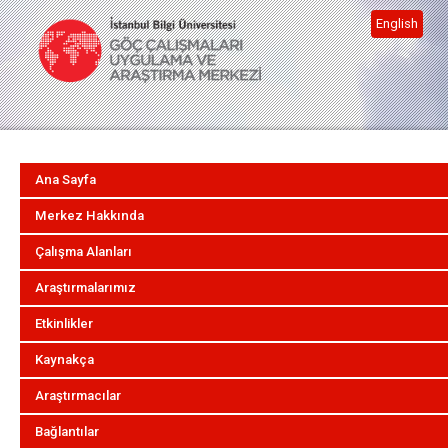
English
Ana Sayfa
Merkez Hakkında
Çalışma Alanları
Araştırmalarımız
Etkinlikler
Kaynakça
Araştırmacılar
Bağlantılar