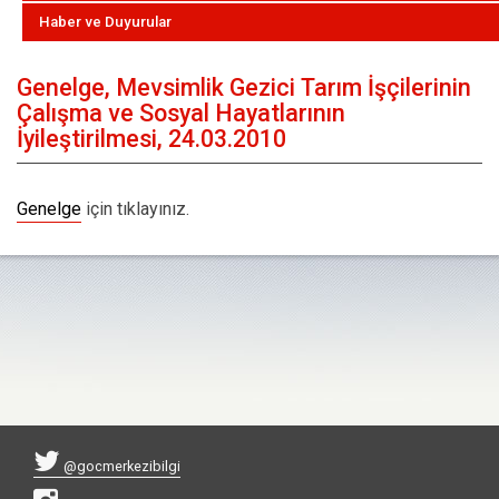
Haber ve Duyurular
Genelge, Mevsimlik Gezici Tarım İşçilerinin
Çalışma ve Sosyal Hayatlarının
İyileştirilmesi, 24.03.2010
Genelge
için tıklayınız.
@gocmerkezibilgi