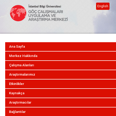
English
Ana Sayfa
Merkez Hakkında
Çalışma Alanları
Araştırmalarımız
Etkinlikler
Kaynakça
Araştırmacılar
Bağlantılar