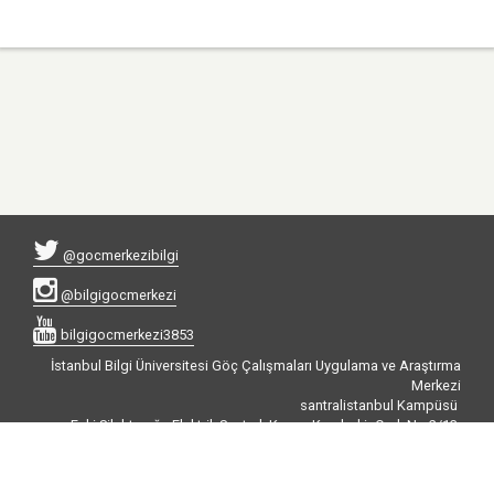
@gocmerkezibilgi
@bilgigocmerkezi
bilgigocmerkezi3853
İstanbul Bilgi Üniversitesi Göç Çalışmaları Uygulama ve Araştırma
Merkezi
santralistanbul Kampüsü
Eski Silahtarağa Elektrik Santralı Kazım Karabekir Cad. No:2/13
34060 Eyüp-İstanbul
Tel : (+90 212) 311 52 11