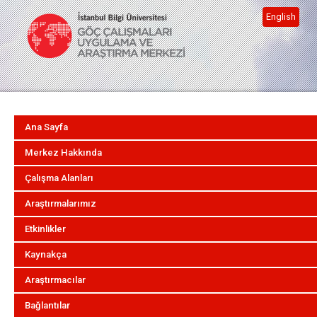
English
Ana Sayfa
Merkez Hakkında
Çalışma Alanları
Araştırmalarımız
Etkinlikler
Kaynakça
Araştırmacılar
Bağlantılar