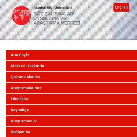
English
Ana Sayfa
Merkez Hakkında
Çalışma Alanları
Araştırmalarımız
Etkinlikler
Kaynakça
Araştırmacılar
Bağlantılar